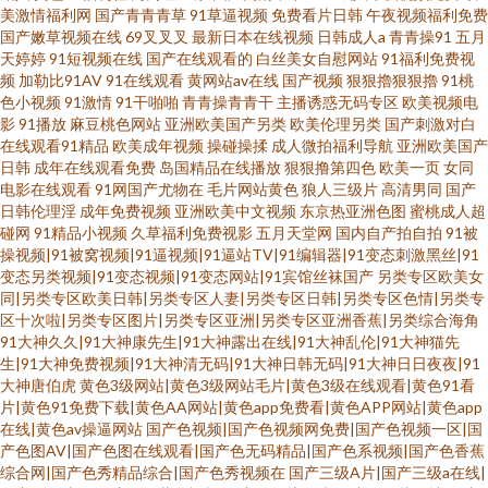
美激情福利网
国产青青青草
91草逼视频
免费看片日韩
午夜视频福利免费
国产嫩草视频在线
69叉叉叉
最新日本在线视频
日韩成人a
青青操91
五月
天婷婷
91短视频在线
国产在线观看的
白丝美女自慰网站
91福利免费视
频
加勒比91AV
91在线观看
黄网站av在线
国产视频
狠狠擼狠狠擼
91桃
色小视频
91激情
91干啪啪
青青操青青干
主播诱惑无码专区
欧美视频电
影
91播放
麻豆桃色网站
亚洲欧美国产另类
欧美伦理另类
国产刺激对白
在线观看91精品
欧美成年视频
操碰操揉
成人微拍福利导航
亚洲欧美国产
日韩
成年在线观看免费
岛国精品在线播放
狠狠撸第四色
欧美一页
女同
电影在线观看
91网国产尤物在
毛片网站黄色
狼人三级片
高清男同
国产
日韩伦理淫
成年免费视频
亚洲欧美中文视频
东京热亚洲色图
蜜桃成人超
碰网
91精品小视频
久草福利免费视影
五月天堂网
国内自产拍自拍
91被
操视频|91被窝视频|91逼视频|91逼站TV|91编辑器|91变态刺激黑丝|91
变态另类视频|91变态视频|91变态网站|91宾馆丝袜国产
另类专区欧美女
同|另类专区欧美日韩|另类专区人妻|另类专区日韩|另类专区色情|另类专
区十次啦|另类专区图片|另类专区亚洲|另类专区亚洲香蕉|另类综合海角
91大神久久|91大神康先生|91大神露出在线|91大神乱伦|91大神猫先
生|91大神免费视频|91大神清无码|91大神日韩无码|91大神日日夜夜|91
大神唐伯虎
黄色3级网站|黄色3级网站毛片|黄色3级在线观看|黄色91看
片|黄色91免费下载|黄色AA网站|黄色app免费看|黄色APP网站|黄色app
在线|黄色av操逼网站
国产色视频|国产色视频网免费|国产色视频一区|国
产色图AV|国产色图在线观看|国产色无码精品|国产色系视频|国产色香蕉
综合网|国产色秀精品综合|国产色秀视频在
国产三级A片|国产三级a在线|