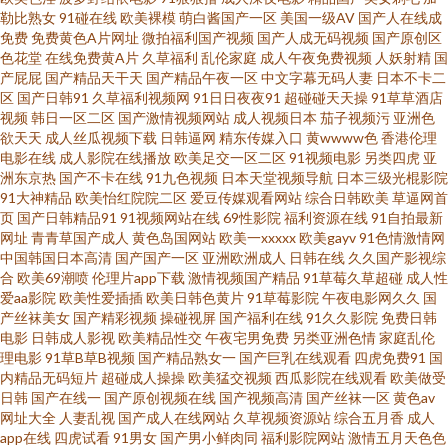
勒比熟女
91碰在线
欧美裸模
萌白酱国产一区
美国一级AV
国产人在线成
在线观看91不用下载 国产婷婷视频一区二区 亚洲东方aV色图 东京热导航大
免费
免费黄色A片网址
微拍福利国产视频
国产人成无码视频
国产原创区
色花堂
在线免费黄A片
久草福利
乱伦家庭
成人午夜免费视频
人妖射精
国
乱 四虎四虎色AV 91呦在线观看 欧美日韩中出 91非常黄男女爆躁N 久久国产
产屁屁
国产精品天干天
国产精品午夜一区
中文字幕无码人妻
日本不卡二
区
国产日韩91
久草福利视频网
91日日夜夜91
超碰碰天天操
91草草酒店
视频
韩日一区二区
国产激情视频网站
成人视频日本
茄子视频污
亚洲色
精选久久 91N在线视频 国产精品视频99 婷婷妞妞基地 AV亚洲先锋 日韩一二
欲天天
成人丝瓜视频下载
日韩逼网
精东传媒入口
黄wwww色
香港伦理
电影在线
成人影院在线播放
欧美足交一区二区
91视频电影
另类四虎
亚
三AV 99热青草 日韩欧美爱爱 91人人妻人人干 欧韩美女成人视频 91官方网页
洲东京热
国产不卡在线
91九色视频
日本天堂视频导航
日本三级光棍影院
91大神精品
欧美怡红院院二区
爱豆传媒观看网站
综合日韩欧美
草逼网首
页
国产日韩精品91
91视频网站在线
69性影院
福利资源在线
91自拍最新
免费 黄色资源 91福利在线播放 欧美第二页午夜 91海角视频 欧美日韩成人免
网址
青青草国产成人
黄色岛国网站
欧美一xxxxx
欧美gayv
91色情激情网
中国韩国日本高清
国产国产一区
亚洲欧洲成人
日韩在线
久久国产影视综
费 91免费网观看 老司机91福利在线 91抖音 国产精品国产精品国 91com在现
合
欧美69潮喷
伦理片app下载
激情视频国产精品
91草莓久草超碰
成人性
爱aa影院
欧美性爱插插
欧美日韩色黄片
91草莓影院
午夜电影网久久
国
产丝袜美女
国产精彩视频
操碰视屏
国产福利在线
91久久影院
免费日韩
免费网站 精品久久免费人妻 影视先锋中文AV少妇 超碰自拍97 日韩精品成人
电影
日韩成人影视
欧美精品性交
午夜宅男免费
另类亚洲色情
家庭乱伦
理电影
91草B草B视频
国产精品熟女一
国产巨乳在线观看
四虎免费91
国
wwwav热 日韩久久中文 91网站视频免费看 日韩成人久草青青 91系列在线 先
内精品无码短片
超碰成人操操
欧美猛交视频
西瓜影院在线观看
欧美做受
日韩
国产在线一
国产原创视频在线
国产视频高清
国产丝袜一区
黄色av
网址大全
人妻乱视
国产成人在线网站
久草视频资源站
综合五月香
成人
锋av资源站 av伊人蜜桃 视频网址入口 av在线资源网站 韩日AV一本 蜜桃视频
app在线
四虎试看
91男女
国产男小鲜肉同
福利影院网站
激情五月天色色