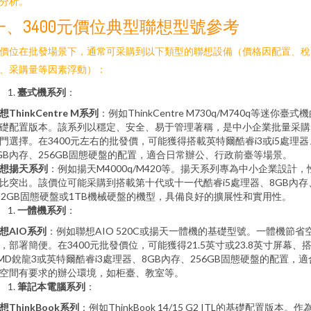
分析。
一、3400元價位典型聯想型號參考
價位在批發場景下，通常可采購到以下類型的聯想設備（價格因配置、稅
、采購量等因素浮動）：
臺式機系列
：
想ThinkCentre M系列
：例如ThinkCentre M730q/M740q等迷你臺式
礎配置版本。該系列以穩定、安全、易于管理著稱，是中小企業批量采購
門選擇。在3400元左右的批發價，可能獲得搭載英特爾酷睿i3或i5處理器
GB內存、256GB固態硬盤的配置，適合日常辦公、行政前臺等場景。
想揚天系列
：例如揚天M4000q/M420等。揚天系列專為中小企業設計，
比突出。該價位可能采購到搭載第十代或十一代酷睿i5處理器、8GB內存
12GB固態硬盤或1TB機械硬盤的機型，具備良好的擴展性和實用性。
一體機系列
：
想AIO系列
：例如聯想AIO 520C或揚天一體機的基礎型號。一體機節省
，部署簡便。在3400元批發價位，可能獲得21.5英寸或23.8英寸屏幕、
MD銳龍3或英特爾酷睿i3處理器、8GB內存、256GB固態硬盤的配置，適
空間有要求的辦公環境，如柜臺、教室等。
筆記本電腦系列
：
想ThinkBook系列
：例如ThinkBook 14/15 G2 ITL的基礎配置版本。作