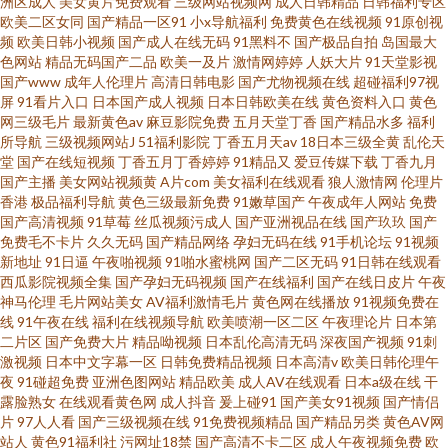
洲区成人
美女黄片免费观看
三级网站视频网
成人日韩精品
日韩福利专区
欧美二区女同
国产精品一区91
小x导航福利
免费黄色在线视频
91原创视
频
欧美日韩小视频
国产成人在线无码
91黑料不
国产极品自拍
岛国最大
色网站
精品无码国产二品
欧美一及片
激情网婷婷
人妖大片
91天堂影视
国产www
成年人伦理片
高清日韩电影
国产尤物视频在线
超碰福利97视
屏
91看片入口
日本国产成人视频
日本日韩欧美在线
黄色资料入口
黄色
网三级毛片
最新黄色av
麻豆影院免费
五月天堂丁香
国产精品水多
福利
所导航
三级视频网站J
51福利影院
丁香五月天av
18日本三级全黄
乱伦天
堂
国产在线短视频
丁香五月丁香婷婷
91精品又
爱豆传媒下载
丁香九月
国产主播
美女网站视频黄
A片com
美女福利在线观看
狼人激情网
伦理片
香港
极品福利导航
黄色三级最新免费
91嫩草国产
午夜成年人网站
免费
国产高清视频
91草莓
丝瓜视频污成人
国产亚洲视品在线
国产玖玖
国产
免费毛不卡片
久久无码
国产精品网络
孕妇无码在线
91手机论坛
91视频
新地址
91日逼
午夜啪视频
91啪水蜜桃网
国产二区无码
91日韩在线观看
西瓜影院视频全集
国产孕妇无码视频
国产在线福利
国产在线日皮片
午夜
神马伦理
毛片网站美女
AV福利激情毛片
黄色网在线播放
91视频免费在
线
91午夜在线
福利在线视频导航
欧美喷潮一区二区
午夜理论片
日本第
二片区
国产免费大片
精品呦视频
日本乱伦高清无码
深夜国产视频
91刺
激视频
日本中文字幕一区
日韩免费精品视频
日本高清v
欧美日韩伦理午
夜
91碰超免费
亚洲色图网站
精品欧美
成人AV在线观看
日本a级在线
干
露脸熟女
在线观看黄色网
成人抖音
爰上碰91
国产美女91视频
国产情侣
片
97人人看
国产三级视频在线
91免费视频精品
国产精品另类
黄色AV网
站人
黄色91福利社
污网址18禁
国产高清不卡二区
成人午夜视频免费
欧