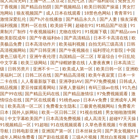
成人高清无码
|
主播一区二区豆花
|
乱伦七区
|
国产福利影院
|
免费五月
丁香视频
|
国产精品自拍阴
|
国产视频精品
|
欧美日韩国产操逼
|
男女打
泡网站
|
狼友视频国产
|
成人日本在线观看
|
18禁色色网站
|
青青草91
|
激情深爱乱伦
|
国产h片在线播放
|
国产精品永久久
|
国产人妻
|
狼友深夜
福利视频
|
黑料一区在线
|
欧美妞干网
|
超碰在91
|
91精品国产动漫
|
91
果制片厂制作
|
午夜视频福利
|
尤物在线91
|
91视频下载
|
国产精品com
|
欧美影院成年
|
国产午夜福利bb
|
国产高清精品
|
日本不卡高清在线
|
欧
美极品免费
|
日本高清动作片
|
欧美福利视频
|
自拍无码三级高清
|
日韩
高清视频网站
|
国产日韩亚洲
|
国产午夜视频在
|
福利理论片影院
|
中国
黄色三级毛片
|
亚洲午夜伦理
|
岛国精品一区二区
|
草逼综合
|
中日乱轮
中文字幕
|
欧美三级网站
|
国产绿帽娇妻在线
|
人妻夜夜爽
|
日本高清三
级
|
日韩另类片
|
亚洲不卡一二
|
欧美成人第一区
|
欧美日韩一区
|
亚洲欧
美福利二区
|
日韩二区在线
|
国产精品高清视
|
欧美午夜寂寞
|
日本一卡
二卡在线
|
人人看最新版下载
|
亚洲孕妇AV
|
国产97免费视频
|
日韩成人
精品视频
|
爱豆传媒观看网站
|
深夜人妻福利
|
有码三级av在线
|
91九色
|
国产99在线
|
国产精品无码在线
|
国产精品激情综
|
97免费视频观看
|
激
情综合在线
|
国产区在线观看
|
91桃色app
|
日本A∨免费
|
亚洲成年人网
址
|
欧美高清一区二区
|
免费看女生隐私
|
三极黄色视频网站
|
免费看片
日本
|
国外人妖网站
|
欧美一区日韩二区
|
91视在线精
|
男女啪啪激情网
站
|
中文字幕欧美国产
|
日本高清免费视频
|
成人高清无
|
超碰97天天操
|
91视频精品一区
|
91超啪
|
91在线视频观看
|
久草色香蕉视频
|
午夜视频
导航
|
日韩电影亚洲
|
亚洲国产第一区
|
日本丝袜女同
|
国产美女视频91
|
成年人网站免费看
|
国产剧在线观看
|
三级A片视频
|
黑丝白浆视频
|
国产