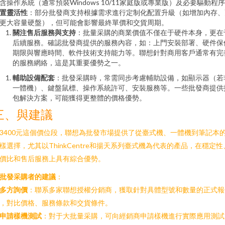
含操作系統（通常預裝Windows 10/11家庭版或專業版）及必要驅動程
置靈活性
：部分批發商支持根據需求進行定制化配置升級（如增加內存、
更大容量硬盤），但可能會影響最終單價和交貨周期。
關注售后服務與支持
：批量采購的商業價值不僅在于硬件本身，更在
后續服務。確認批發商提供的服務內容，如：上門安裝部署、硬件保
期限與響應時間、軟件技術支持能力等。聯想針對商用客戶通常有完
的服務網絡，這是其重要優勢之一。
輔助設備配套
：批發采購時，常需同步考慮輔助設備，如顯示器（若
一體機）、鍵盤鼠標、操作系統許可、安裝服務等。一些批發商提供
包解決方案，可能獲得更整體的價格優勢。
三、與建議
3400元這個價位段，聯想為批發市場提供了從臺式機、一體機到筆記本
樣選擇，尤其以ThinkCentre和揚天系列臺式機為代表的產品，在穩定性
價比和售后服務上具有綜合優勢。
批發采購者的建議
：
多方詢價
：聯系多家聯想授權分銷商，獲取針對具體型號和數量的正式報
，對比價格、服務條款和交貨條件。
申請樣機測試
：對于大批量采購，可向經銷商申請樣機進行實際應用測試