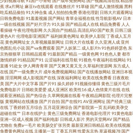
少妇视频导航
91国产小青蛙
国产成年免费网站
国产视频高清在线
精品香
蕉
求a片网址
麻豆tv在线观看
在线撸丝片
91草碰
国产成人激情视频
黑料
频 日韩午夜精品 成人性爱网在线 亚洲无码五月丁香 91小视频黄 91在线观看
吃瓜精品偷拍
91大神合集
成人拍拍拍免费
香港伦理剧
日韩大片观看网址
日韩免费电影
91羞羞视频
国产网站
青草全福视在线
性导航影视AV
日本
官网 91在线微拍视频 色欧美色综合色天堂 91极品视频 国产精品成人一区二
一级在线视频
国产好片浮力
91久操
国产精品成人在线
精品免费看
人人
看操碰
午夜伦理电影网
久久国自产拍精品
高清乱码0
国产欧美
日韩三级
黄色A片
伦理电影亚洲国产
福利姬黄色网址
欧美伊人影院
丁香成人五月
区 日韩欧美综合综合网 国产第91页51 日本a区 A欧美噢噢 五月天色图 成人亚
花
黄色网网址女
久草视频最新网址
日韩大片在线看
久久亚洲人成
亚州
色图乱伦小说
国产va免费观看
国产人妖第二
成人影片h
91色婷婷瑟色
东
洲国产欧美 四虎影院麻豆 av日韩精品成人网站 色色网的五月天 福利色不卡
京热狠狠草
日韩精品观看
91最新国产精品
一级黄色网
91色色人妻
都市
激情婷婷
91精品国产91
云涩福利在线导航
91视色
午夜福利在线网站
91
直播
91处女
伊人网青青草
国产又爽又黄又无
久草福利资源网
东方成人
导航 51老司机福利社 国产熟女精品在线 69福利社不卡 国产国际精品成人
在线
国产一级免费大片
成年免费视频网站
国产在线播放网站
亚洲日本视
频
淫淫网网
成人影视国产在线
深夜福利网址
欧美在线免费看
日夜夜欧
91npron网站 黑丝国产 中文字幕日韩欧美 男人的天堂黄色网 91网红在线观
美
国产大片中文字幕
国产片91
操久婷婷
91视频你懂得
黄色三级片毛片
免费电影片
日韩欧美爱爱
成人亚洲区
欧美性16
成人色情黄片在线
在线
观看亚洲精品
国产热综合
久草网视频在线看
午夜精品网影院
伦理片完整
看 欧美日韩专区欧美日韩 99在线资源站 日韩欧美专区 AV福利在线导航 日韩
版
黄视网站在线播放
国产片自拍
国产在线91
AV亚洲网址
国产经典三级
在线
丁香婷婷五月综合
五月花亚洲综合
国产影院第一页
乱码欧美孕交
无码一卡 俺去也综合网 91综合亚洲色图 丝袜老师oj后入 超碰免费99 婷婷丁
超碰在线艹
日本在线护士
黄色三级免费网址
香港电影伦理片
91黄色电影
亚洲一区成人视频
国产福利电影
日韩成人影片
男的天堂网AV
国产精品
尤物在
免费a一毛片
欧美肠交扩张另类
最新亚洲日韩精品
欧美在线视频
香传媒 俺来也123 午夜仑理 大香蕉伊人草 午夜少妇 成人精品 婷婷情情亚洲
免费黄色网址在线
主播第一页
丁香五月网
性爱东京热
草逼视频78
国产