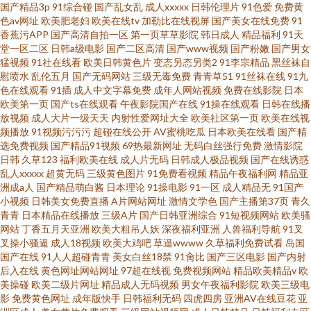
国产精品3p
91综合碰
国产乱女乱
成人xxxxx
日韩伦理片
91色爱
免费黄
色av网址
欧美肥老妇
欧美在线tv
加勒比在线视屏
国产美女在线免费
91
香蕉污APP
国产高清自拍一区
第一页草草影院
韩日成人
精品福利
91天
堂一区二区
日韩a级电影
国产二区高清
国产www视频
国产粉嫩
国产男女
猛视频
91社在线看
欧美日韩黄色片
变态另态另类2
91李宗精品
黑丝袜自
慰喷水
乱伦五月
国产无码网站
三级无毒免费
青青草51
91丝袜在线
91九
色在线观看
91插
成人中文字幕免费
成年人网站视频
免费在线影院
日本
欧美第一页
国产ts在线观看
午夜影院国产在线
91操在线观看
日韩在线播
放视频
成人大片一级天天
内射性爱网址大全
欧美社区第一页
欧美在线视
频播放
91视频污污污
超碰在线公开
AV蜜桃吃瓜
日本欧美在线看
国产精
选免费视频
国产精品91视频
69热最新网址
无码白丝强行免费
激情影院
日韩
久草123
福利欧美在线
成人片无码
日韩成人极品视频
国产在线诱惑
乱人xxxxx
超黄无码
三级黄色图片
91免费看视频
精品午夜福利网
精品亚
洲成a人
国产精品萌白酱
日本理论
91操电影
91一区
成人精品无
91国产
小视频
日韩美女免费直播
A片网站网址
激情文学色
国产主播第37页
青久
青青
日本精品在线播放
三级A片
国产日韩亚洲综合
91短视频网站
欧美骚
网站
丁香五月天亚洲
欧美大粗吊人妖
深夜福利亚洲
人兽福利导航
91叉
叉操小骚逼
成人18视频
欧美大鸡吧
草逼wwww
久草福利免费试看
岛国
国产在线
91人人超碰青青
美女白丝18禁
91肏比
国产三区电影
国产内射
后入在线
黄色网址网站网址
97超在线视
免费视频网站
精品欧美精品v
欧
美操碰
欧美二级片网址
精品成人无码视频
男女午夜福利影院
欧美三级电
影
免费黄色网址
成年版快手
日韩福利无码
四虎四房
亚洲AV在线豆花
亚