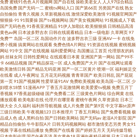
免费
蜜桃91色色
A片视频网
国产自在线
操欧美老女人
人人97综合精品
岛国免费
国产无码一二
蜜桃tv网站入口
国产第66页
另类国产在线
熟女
级九九久久 91精选在线观看 欧美精品麻豆久久 AV大香蕉久久 先锋影音亚洲
自拍偷拍
青青久视频
久草新视频在线
激情深爱欧美激情
91视频官网国产
狠狠操-91
91我要操
国产ts视频网站
国产美女视频网站
91视频成人下载
无码AV 国产精品地址 91ncom在线视频 欧美专区一 a片人与兽视频 亚州精品
国产无码色色
91香蕉亚洲精品
91伊人加勒比
欧美狠狠插
日韩精品高清
黄色av网
日本波多野吉衣
日韩在线观看精品
日本一级电影
久草网页
97
免费艹
岛国一区二区
岛国动作片在
波多野吉衣三级
亚洲AV一卡
在线免
国产精品 国产精品福利区 91sese网 狼友性福生活 91网页在线版 日韩国产av
费小视频
搞黄网站在线观看
免费色情A片网扯
91资源在线视频
蜜桃视频
网站
91中文
国产在线视频
福利爱爱网址
岛国搬运工首页
伦理朋友的妈
茶a 超碰免费91 91刺激在线视频 免费毛片基地 欧美国产日韩色去吧 黄色直
妈
丝袜女同
日韩性爱网址
在线观看日本黄
亚洲国产第一网站
国产99不
卡
66精品视频
国产精品探花一区
成人免费国产大片
国产在线网址观看
欧美激情日韩
国产精品无码亚洲
国产一区二区黄片
喷潮一区
福利姬足交
播91 在线观看高清91 国产阿v视频在线观看 91福利社试看三分钟 精品少妇
在线看
成人午夜网址
五月花无码视频
青青草国产
欧美日韩乱
国产屁屁
第一页
91国产视频网
性爱草逼91AV
免费欧美视频
欧美岛国一区二区
少
一区二区 91久草视频网 色女天堂 亚洲欧美视频视频 日韩精品极 97性在线 三
妇喷水18禁
51漫画APP
丁香五月花激情网
欧美爱爱tv视频
免费五月丁
香视频
97香蕉超级碰碰
国产免费看二区
三级黄色片网站
综合网黄
在线
播放观看
欧美电影在线
伦理片在哪里看
蜜桃午夜网
久草资源在
日本三
级片黄色片网络 欧美亚洲精品性爱 阿V免费 亚洲人在线网站 欧美性爱先锋影
级大全
久久福利
福利所导航视频
成人片免费
国产第9页
中文字幕bt原声
三级日韩欧美
午夜视频123
日本推理片
丁香五月网站
国产免费看视频
极
音 成人第二免费视频 91传媒影视 免费福利网站 91已拍视频 五月天日日干 国
品成人色
成人黑料自拍
国产日韩欧美网站
国产无码av
老湿A片影院
国产
精品自拍偷拍
牛牛影院A片
日韩无码视频网站
都市激情变态另类
男女91
视频
字幕在线精品播放
免费国产在线看
国产婷婷五月天
无码传媒导航
产精品久久一区 91妻激情 国际东方AV在线 久久麻豆主播在线 www2AV色图
日本电影伦理
国产午夜高清
美女黄色18
亚洲午夜精品视频
日本三级成人