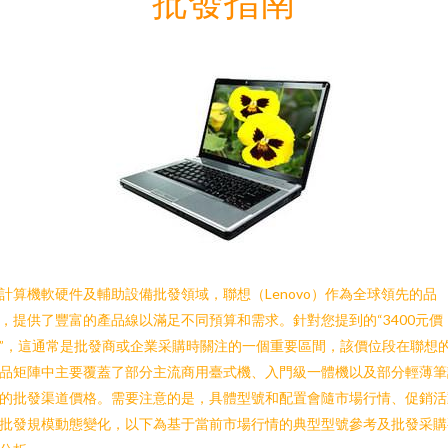
批發指南
計算機軟硬件及輔助設備批發領域，聯想（Lenovo）作為全球領先的品
，提供了豐富的產品線以滿足不同預算和需求。針對您提到的“3400元價
”，這通常是批發商或企業采購時關注的一個重要區間，該價位段在聯想
品矩陣中主要覆蓋了部分主流商用臺式機、入門級一體機以及部分輕薄筆
的批發渠道價格。需要注意的是，具體型號和配置會隨市場行情、促銷活
批發規模動態變化，以下為基于當前市場行情的典型型號參考及批發采購