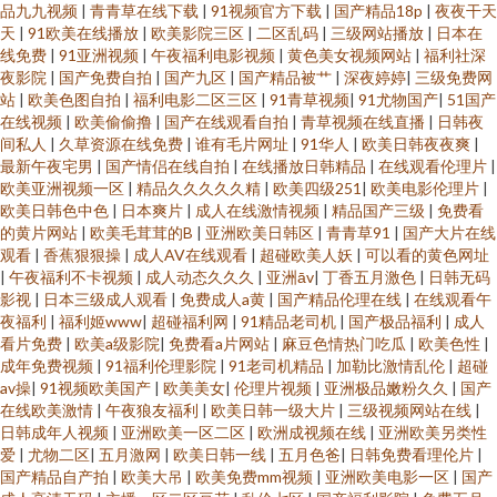
品九九视频
|
青青草在线下载
|
91视频官方下载
|
国产精品18p
|
夜夜干天
天
|
91欧美在线播放
|
欧美影院三区
|
二区乱码
|
三级网站播放
|
日本在
线免费
|
91亚洲视频
|
午夜福利电影视频
|
黄色美女视频网站
|
福利社深
夜影院
|
国产免费自拍
|
国产九区
|
国产精品被艹
|
深夜婷婷
|
三级免费网
站
|
欧美色图自拍
|
福利电影二区三区
|
91青草视频
|
91尤物国产
|
51国产
在线视频
|
欧美偷偷撸
|
国产在线观看自拍
|
青草视频在线直播
|
日韩夜
间私人
|
久草资源在线免费
|
谁有毛片网址
|
91华人
|
欧美日韩夜夜爽
|
最新午夜宅男
|
国产情侣在线自拍
|
在线播放日韩精品
|
在线观看伦理片
|
欧美亚洲视频一区
|
精品久久久久久精
|
欧美四级251
|
欧美电影伦理片
|
欧美日韩色中色
|
日本爽片
|
成人在线激情视频
|
精品国产三级
|
免费看
的黄片网站
|
欧美毛茸茸的B
|
亚洲欧美日韩区
|
青青草91
|
国产大片在线
观看
|
香蕉狠狠操
|
成人AV在线观看
|
超碰欧美人妖
|
可以看的黄色网址
|
午夜福利不卡视频
|
成人动态久久久
|
亚洲āv
|
丁香五月激色
|
日韩无码
影视
|
日本三级成人观看
|
免费成人a黄
|
国产精品伦理在线
|
在线观看午
夜福利
|
福利姬www
|
超碰福利网
|
91精品老司机
|
国产极品福利
|
成人
看片免费
|
欧美a级影院
|
免费看a片网站
|
麻豆色情热门吃瓜
|
欧美色性
|
成年免费视频
|
91福利伦理影院
|
91老司机精品
|
加勒比激情乱伦
|
超碰
av操
|
91视频欧美国产
|
欧美美女
|
伦理片视频
|
亚洲极品嫩粉久久
|
国产
在线欧美激情
|
午夜狼友福利
|
欧美日韩一级大片
|
三级视频网站在线
|
日韩成年人视频
|
亚洲欧美一区二区
|
欧洲成视频在线
|
亚洲欧美另类性
爱
|
尤物二区
|
五月激网
|
欧美日韩一线
|
五月色爸
|
日韩免费看理伦片
|
国产精品自产拍
|
欧美大吊
|
欧美免费mm视频
|
亚洲欧美电影一区
|
国产