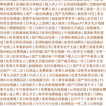
网免费看
|
亚洲欧美日韩精品
|
狼人伊人干
|
豆花福利视频网
|
尤物福利视
频
|
亚洲天堂丁香五月
|
国产免费人成
|
人妖操屁眼
|
经典三级第一页
|
日
韩在线观看网站
|
国产一级在线播放
|
国产无码网站
|
偷拍第14页
|
美女
内射在线视频
|
窝窝手机福利影院
|
操操操草草草草
|
泰国人妖空姐
|
日
韩美女透明内衣
|
日本成人三级网
|
成人精东
|
日韩gay片
|
美女毛片视频
网站
|
嗯嗯噜影院一区
|
日韩中文在线
|
丁香婷婷五月精品
|
校园春色～
综合网
|
在线播放欧美精品
|
欧美性爱精品
|
91视频播放
|
最新欧美性爱
网址
|
欧美激情专区
|
国产精品自拍第一
|
亚洲欧洲精品色
|
高清视频播
放
|
欧美日韩高清电影
|
亚洲制服欧美视频
|
欧美性福网址
|
精品国偷自
产在线
|
久草最新福利
|
亚洲第五页
|
青青草在中文版
|
免费三级黄色网
|
国内精品免费视频
|
女同穿戴
|
国产美女视频一区
|
欧美无卡视频
|
另类一
区二区
|
欧美在线aa
|
国产主播丝袜
|
91视频下载入口
|
国产午夜真人视
频
|
欧美另类女人
|
激情五月极品婷婷
|
国产麻豆精品一区
|
日韩中文亚
洲
|
香蕉久草视频
|
超碰狠操
|
无码无毒网站入口
|
国产中文字幕日韩
|
综
合国产一区二区
|
日韩成人免费观看
|
青青久操视频
|
深夜男女视频福利
|
丁香九月国产主播
|
91伊人久久
|
日日插插操操
|
性受无码欧美日韩
|
亚
洲AⅤ
|
欧洲精品区
|
在线视频无码一区
|
黄草莓视频
|
国产专区在线
|
91
自拍短视频
|
人妖电影片
|
美女内射视频免费
|
国产日韩欧美不卡
|
三级
黄片在线
|
午午夜黄色A片
|
免费黄色在线视频
|
av资源在线
|
91视频免费
看看
|
成人网丁香五月天
|
青草青免费视频
|
国产在线观看资源
|
污网站
在线免费看
|
东方欧美色图
|
香蕉视频在线视频
|
日日干干
|
亚洲浮力影
院
|
日韩国产欧美在线
|
污污污污污在线
|
亚洲精品一区二区
|
日韩电影