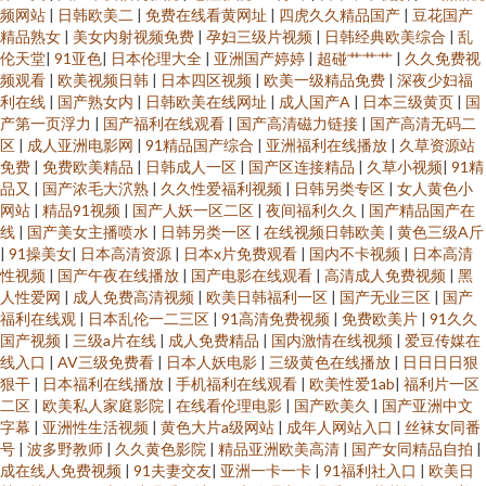
频网站
|
日韩欧美二
|
免费在线看黄网址
|
四虎久久精品国产
|
豆花国产
精品熟女
|
美女内射视频免费
|
孕妇三级片视频
|
日韩经典欧美综合
|
乱
伦天堂
|
91亚色
|
日本伦理大全
|
亚洲国产婷婷
|
超碰艹艹艹
|
久久免费视
频观看
|
欧美视频日韩
|
日本四区视频
|
欧美一级精品免费
|
深夜少妇福
利在线
|
国产熟女内
|
日韩欧美在线网址
|
成人国产A
|
日本三级黄页
|
国
产第一页浮力
|
国产福利在线观看
|
国产高清磁力链接
|
国产高清无码二
区
|
成人亚洲电影网
|
91精品国产综合
|
亚洲福利在线播放
|
久草资源站
免费
|
免费欧美精品
|
日韩成人一区
|
国产区连接精品
|
久草小视频
|
91精
品又
|
国产浓毛大泬熟
|
久久性爱福利视频
|
日韩另类专区
|
女人黄色小
网站
|
精品91视频
|
国产人妖一区二区
|
夜间福利久久
|
国产精品国产在
线
|
国产美女主播喷水
|
日韩另类一区
|
在线视频日韩欧美
|
黄色三级A斤
|
91操美女
|
日本高清资源
|
日本x片免费观看
|
国内不卡视频
|
日本高清
性视频
|
国产午夜在线播放
|
国产电影在线观看
|
高清成人免费视频
|
黑
人性爱网
|
成人免费高清视频
|
欧美日韩福利一区
|
国产无业三区
|
国产
福利在线观
|
日本乱伦一二三区
|
91高清免费视频
|
免费欧美片
|
91久久
国产视频
|
三级a片在线
|
成人免费精品
|
国内激情在线视频
|
爱豆传媒在
线入口
|
AV三级免费看
|
日本人妖电影
|
三级黄色在线播放
|
日日日日狠
狠干
|
日本福利在线播放
|
手机福利在线观看
|
欧美性爱1ab
|
福利片一区
二区
|
欧美私人家庭影院
|
在线看伦理电影
|
国产欧美久
|
国产亚洲中文
字幕
|
亚洲性生活视频
|
黄色大片a级网站
|
成年人网站入口
|
丝袜女同番
号
|
波多野教师
|
久久黄色影院
|
精品亚洲欧美高清
|
国产女同精品自拍
|
成在线人免费视频
|
91夫妻交友
|
亚洲一卡一卡
|
91福利社入口
|
欧美日