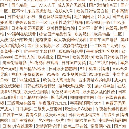
国产
|
国产精品一二
|
97人人干
|
成人国产无线视
|
国产激情综合五
|
国产
一区二区不卡
|
东方四虎影院
|
在线e久草
|
欧美日韩性爱自拍
|
日本高清
aa
|
日韩伦理片在线
|
黄色网站高清无码
|
毛片新网址
|
91女人
|
国产免费
播放器
|
先锋影音国产一区
|
欧美性爱文学视频
|
歐美福利一區
|
性欧美
高清
|
日本午夜无码视频
|
欧美性爱怡春院
|
日本不卡影片
|
在线看a片网
站
|
97福利在线观看
|
综合国产精品乱伦
|
欧美肥妇
|
欧美精品一二区
|
人妖另类日韩欧美
|
超碰夜撸
|
成人动漫网站观看
|
青青草国产电影
|
黑丝
美女自慰喷水
|
国产美女视频一区
|
波多野结超碰
|
一二区国产无码
|
欧
美免费一区
|
亚洲中文字幕精品
|
如如影视伦理
|
午夜在线社区视频
|
欧
美aaaa
|
国产乱人伦
|
欧美乱交
|
国产va
|
欧美另类18
|
欧美日韩欧美日韩
|
美国伦理电影
|
91免费在线观看
|
日韩国产另类
|
毛片三级片网站
|
孕妇
被干无码
|
国产精品v欧美
|
日韩欧美瑟瑟网
|
91手机看片福利
|
日韩永久
导航
|
福利社午夜视频在
|
91呆哥
|
91小视频在线
|
91自拍在线
|
中文字幕
日韩一区
|
91视频足交
|
欧美成人高清影院
|
波多野洁衣的电影
|
成人肉
漫在线观看
|
日韩在线观看精品
|
福利无码视频午夜
|
操少妇导航
|
在线
观看91视频
|
欧美色色潮喷
|
黄色资源无码网
|
欧美熟女乱伦性爱
|
日本
三级叼嘿
|
国产精品乱伦仔
|
探花系列
|
啪啪啪啪官网
|
国产在线青青视
频
|
三级网站在线看
|
午夜视频九九九
|
字幕翻译网址大全
|
免费无码国
产成人
|
日日操狠
|
三级男人资源网
|
欧洲大片A级看
|
午夜福利爆乳视频
|
在线第一页
|
青青久操
|
欧美韩日无
|
日韩无码激情文学
|
初高生黄福利
网站
|
国产主播福利
|
AV孕妇一级片
|
怡红院欧美在线
|
中国午夜福利网
|
日本h片在线观看
|
激情影院管理
|
欧美二区在线
|
蜜臀网小说
|
国产精