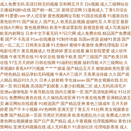
成人免费无码
高清日韩无码视频
宗和网五月天
日b视频
成人三级网站在
综合亚洲 福利影院 91c传媒 久久成人欧美 91扦妹妹电影导航 男人天堂网站
主播福利姬h在线
国产精一精二区
基情涩涩网
51漫画成人
丁香5月综合
网
91爱爱com
伊人涩涩射
黄色视频网址导航
91国在线观看
91最新自拍
黄色软件91
国产操女人
国产乱人
欧美乱欲视频
超碰吃瓜
久草涩涩
最新
在线观看 91模特磁力 男人的天堂综合网z 91社区免费视频 香蕉玖玖 国产精
在线A片网址
黄色视屏网站
欧美午夜寂寞影院
新视觉影视
成人写真福利
欧美内射网址
日本中文字幕无码
97日穴网
成人免费在线
精品国产免费观
品久久一级 影音先锋在线观看麻豆 久久大香蕉 91蜜臀刺激网 内射尤物人妻
看
国产不卡高清
91av在线播放
91制作传媒
岛国av资源
超碰91资源
国产
乱一乱二乱三
日韩美女直播
91尤物69
蜜桃午夜激情
免费伦理电影
日本
电影伦理片
黄瓜视频成人
性爱婷婷
爱豆在线看
麻豆影院爱爱
成人软件
14p 91视频私拍 色情伦理午夜大片 人妖h片软件 操BK爱爱 午夜最新网址你懂
视频
午夜宅男在线
91专区在线
狠狠干欧美
国产三级国产
国产欧美日韩
在线
97五月天婷婷
日韩在线网
91福利社视频
福利导航
A片三级网站
久
得 国产视频一列表一17 91v国产视频 久热久精品热视频 91视频在线网站 欧
草视频8
香蕉APP污视频
艹艹艹插逼
国产精品五月天
狠狠操欧美性爱
国
产绝色精品
精品孕妇无码视频
午夜A片三级片
天美果冻传媒
久久国产成
人精品
精品93久久久
日本人妖射精
学生妹avav
国产熟女视频在线
乱伦
美亚成人网 91性视频 视频区欧美 大香蕉1000 影音先锋人妻在线A片 九色极
第一页
韩日视频
高清国产剧观看
人妻少妇视频二区
成人无码高清毛片
亚洲av激情电影
午夜导航在线
国内主播第一页
国产高清电影网址
91社区
品porn 91情趣网站在线观看 欧美专区在线福利视频 不卡av在线电影网 成人
论坛
免费网站黄色在线
久久偷拍高清亚洲
91午夜在线免费
亚洲精品第五
页
麻豆网站在线观看
91精选国产
国产精品亚洲
黄色三级成年
五月天婷
婷爱
国产不卡小视频
AV色哟哟
亚洲天堂丁香五月
91社网
美女视频黄全
日韩网址 91爱豆影业 青青草社区伊人 92福利天堂 午夜色网站 极品美女内射
免费
国产精品第一页国
另类区另类欧美
欧美色图乱伦小说
免费成人软件
黄色网址视频播放
国产日产美产精品
成人午夜视频
伦理视频网站
黄色18
91 91黄色入口 免费欧美人与兽 91主播福利在线 色综色囯产欧美曰韩 国产一
禁网站
亚洲无码视频在线
成人无码看片
91原创社区
伦理电影香港
成人