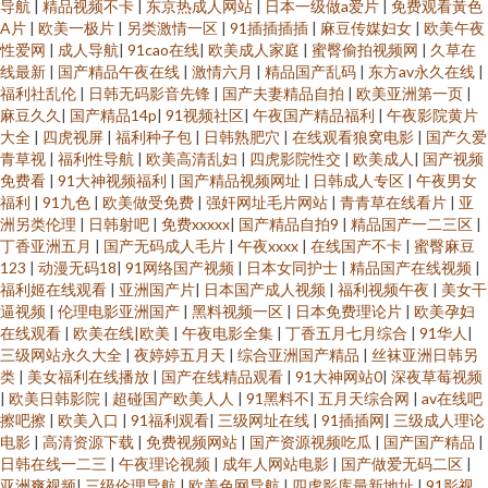
导航
|
精品视频不卡
|
东京热成人网站
|
日本一级做a爱片
|
免费观看黃色
A片
|
欧美一极片
|
另类激情一区
|
91插插插插
|
麻豆传媒妇女
|
欧美午夜
性爱网
|
成人导航
|
91cao在线
|
欧美成人家庭
|
蜜臀偷拍视频网
|
久草在
线最新
|
国产精品午夜在线
|
激情六月
|
精品国产乱码
|
东方av永久在线
|
福利社乱伦
|
日韩无码影音先锋
|
国产夫妻精品自拍
|
欧美亚洲第一页
|
麻豆久久
|
国产精品14p
|
91视频社区
|
午夜国产精品福利
|
午夜影院黄片
大全
|
四虎视屏
|
福利种子包
|
日韩熟肥穴
|
在线观看狼窝电影
|
国产久爱
青草视
|
福利性导航
|
欧美高清乱妇
|
四虎影院性交
|
欧美成人
|
国产视频
免费看
|
91大神视频福利
|
国产精品视频网址
|
日韩成人专区
|
午夜男女
福利
|
91九色
|
欧美做受免费
|
强奸网址毛片网站
|
青青草在线看片
|
亚
洲另类伦理
|
日韩射吧
|
免费xxxxx
|
国产精品自拍9
|
精品国产一二三区
|
丁香亚洲五月
|
国产无码成人毛片
|
午夜xxxx
|
在线国产不卡
|
蜜臀麻豆
123
|
动漫无码18
|
91网络国产视频
|
日本女同护士
|
精品国产在线视频
|
福利姬在线观看
|
亚洲国产片
|
日本国产成人视频
|
福利视频午夜
|
美女干
逼视频
|
伦理电影亚洲国产
|
黑料视频一区
|
日本免费理论片
|
欧美孕妇
在线观看
|
欧美在线|欧美
|
午夜电影全集
|
丁香五月七月综合
|
91华人
|
三级网站永久大全
|
夜婷婷五月天
|
综合亚洲国产精品
|
丝袜亚洲日韩另
类
|
美女福利在线播放
|
国产在线精品观看
|
91大神网站0
|
深夜草莓视频
|
欧美日韩影院
|
超碰国产欧美人人
|
91黑料不
|
五月天综合网
|
av在线吧
擦吧擦
|
欧美入口
|
91福利观看
|
三级网址在线
|
91插插网
|
三级成人理论
电影
|
高清资源下载
|
免费视频网站
|
国产资源视频吃瓜
|
国产国产精品
|
日韩在线一二三
|
午夜理论视频
|
成年人网站电影
|
国产做爱无码二区
|
亚洲爽视频
|
三级伦理导航
|
欧美色网导航
|
四虎影库最新地址
|
91影视