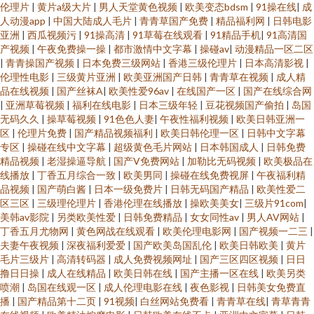
伦理片
|
黄片a级大片
|
男人天堂黄色视频
|
欧美变态bdsm
|
91操在线
|
成
人动漫app
|
中国大陆成人毛片
|
青青草国产免费
|
精品福利网
|
日韩电影
亚洲
|
西瓜视频污
|
91操高清
|
91草莓在线观看
|
91精品手机
|
91高清国
产视频
|
午夜免费操一操
|
都市激情中文字幕
|
操碰av
|
动漫精品一区二区
|
青青操国产视频
|
日本免费三级网站
|
香港三级伦理片
|
日本高清影视
|
伦理性电影
|
三级黄片亚洲
|
欧美亚洲国产日韩
|
青青草在视频
|
成人精
品在线视频
|
国产丝袜A
|
欧美性爱96av
|
在线国产一区
|
国产在线综合网
|
亚洲草莓视频
|
福利在线电影
|
日本三级年轻
|
豆花视频国产偷拍
|
岛国
无码久久
|
操草莓视频
|
91色色人妻
|
午夜性福利视频
|
欧美日韩亚洲一
区
|
伦理片免费
|
国产精品视频福利
|
欧美日韩伦理一区
|
日韩中文字幕
专区
|
操碰在线中文字幕
|
超级黄色毛片网站
|
日本韩国成人
|
日韩免费
精品视频
|
老湿操逼导航
|
国产V免费网站
|
加勒比无码视频
|
欧美极品在
线播放
|
丁香五月综合一致
|
欧美男同
|
操碰在线免费视屏
|
午夜福利精
品视频
|
国产萌白酱
|
日本一级免费片
|
日韩无码国产精品
|
欧美性爱二
区三区
|
三级理伦理片
|
香港伦理在线播放
|
操欧美美女
|
三级片91com
|
美韩av影院
|
另类欧美性爱
|
日韩免费精品
|
女女同性av
|
男人AV网站
|
丁香五月尤物网
|
黄色网战在线观看
|
欧美伦理电影网
|
国产视频一二三
|
夫妻午夜视频
|
深夜福利爱爱
|
国产欧美岛国乱伦
|
欧美日韩欧美
|
黄片
毛片三级片
|
高清转码器
|
成人免费视频网址
|
国产三区四区视频
|
日日
撸日日操
|
成人在线精品
|
欧美日韩在线
|
国产主播一区在线
|
欧美另类
喷潮
|
岛国在线观一区
|
成人伦理电影在线
|
夜色影视
|
日韩美女免费直
播
|
国产精品第十二页
|
91视频
|
白丝网站免费看
|
青青草在线
|
青草青青