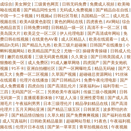
成综合
|
美女脚交
|
三级黄色网页
|
日韩无码免费
|
免費成人視頻
|
欧美呦
呦在线观看
|
国产精品同性女性
|
无码成人免费视频
|
国产精品自在自线
|
中国一卡二卡视频
|
91视频a
|
日韩社区导航
|
岛国精品一区二
|
成人吃瓜
视频在线
|
欧美A级黄色影院
|
黄色的网站在线
|
四虎夜色
|
AV网站
|
综合
色精品首页
|
日韩免费18喷
|
日韩精品一级一区
|
高清不卡一区二区
|
哦
美岛国大片
|
欧美足交一区二区
|
伊人伦理电影
|
国产高清成年网站
|
免
费日韩在线视频
|
在线黄色AV看
|
成人区精品人
|
欧美在线观看一
|
成人
精品h无码
|
国产精品九九热
|
欧美三级片超碰搁
|
日韩国产在线播放
|
小
蝌蚪视频网站
|
欧美精品国产乱交
|
尤物一区
|
操碰青青操碰
|
日韩成人伦
理
|
嫩屄在线观看
|
三级无码黄色视频
|
久久黄业
|
国产日韩美国成人
|
狠
狠撸欧美一区
|
成人免费区
|
91成人嫩草网络
|
四虎国产
|
国产美女炮机
视频
|
91不卡
|
亚洲自拍棚社区
|
国产一区网曝吃瓜
|
精品无码秘
|
国产又
粗又大
|
免费一区二区视频
|
久草国产视频
|
超碰碰总资源网站
|
91丝袜
在线观看
|
伦理片在线播放
|
国产日韩精品91
|
免费午夜伦理电影
|
国产
成人免费观看
|
四虎自拍
|
国产高清乱伦片
|
深夜福利av
|
福利导航一二
三四
|
无码国产区一区二
|
另类欧美午夜福利
|
传媒三级小视频网
|
日韩
无码第一页
|
直播观看新体验
|
97超人人澡
|
亚洲性爱导航
|
国产成人高
潮毛片
|
午夜福利男男
|
日本三级理伦片
|
精品孕妇精品在线
|
国产高清
伦理片
|
五月天网站亚洲
|
国产精品三级五区
|
日韩第页
|
波多野结的衣
种子
|
国产精品情侣愉拍
|
久草久精
|
国产免费爽爽视频
|
国产福利在线看
|
成人写真福利
|
日韩欧美精品最新
|
超碰网站导航
|
91夜色
|
午夜福利视
频在线
|
伦理片日本在线
|
国产第一草草页
|
青草拍视频在线
|
午夜视频