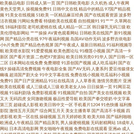
欧美极品电影
日韩成人第一页
国产日韩欧美电影
久久机热
成人午夜网
免费版 色久性愛視頻 51视频123区 91高跟丝袜在线观看 欧美成人 91女同福
黄色天堂男人
操视频免费91
日韩中文在线
精品中的精品
97国产精品视
频
91美女在线视频
51欧美
一区精品麻豆经典
国产在线观看资源
波多野
洁衣视频
污网站免费看
特级欧美在线观看
自拍视频91
91艹艹
久草网在
利 麻豆成人综合 91精品999 久草在线资源 91视频露脸 乱轮天黄 91黄色网入
线
18福利影院
老司机蜜桃在线
成人精品一区二区
韩日爆乳无码三级
欧
美伦理电影网站
艹艹操操
AV黄色观看网站
日韩欧美在线国产
新91视频
口站 黄色性情网站 伊人海角社区 激情另类海角 伊人9草在线 国产3页 亚洲国
网
国产精品分类在线
97午夜福利视频
岛国AV动作无码
波多野吉依电影
小h片免费
国产精品色色视屏
国产午夜成人
最新日韩精品
91福利视频导
航
欧美喷水影院
91爱爱视频
欧美色图论坛
91榴莲小视频
国产高清一卡
产欧美日韩 国产电影三区 影音先锋另类电影 国产2页 午夜成人在线 超碰在福
新区
国产看片资源
二色吧97资源站
欧美日韩另类0
91华人
国产日韩一区
二区
日本网站在线免费
免费潮喷
91原创国产视频
成人吃瓜福利
国产在
利 亚洲网黄 成人综合网站在线观看 亚洲aa 成人亚洲欧美日韩在线 亚洲天堂
线9
操碰高清免费视频
午夜电影全集
国产AV无码
人妻系列
爱豆传媒倩女
幽魂
超清国产剧大全
91中文字幕在线
免费在线小视频
吃瓜福利小视频
免费91
国产日产亚洲精品
91社在线高清
人人草香蕉
激情另类图片
亚洲
久久色 国产第32页 五月国产精品久久 俺来也综合网 日韩风狂性爱 99自拍网
欧美在线观看
成人三级成人三级
欧美老女人bb
日日操第一页
91网豆花
视频
91福利剧场
免费影视观看
91视频国产自拍
国产美女在线视频
欧美
色老大网站在线观看 97悠悠资源 人人插人人插AV 超碰91资源 91性感在线 色
又大
无码四虎
女同激吻视频
极品性爱导航
欧美国产拳交喷奶
中文字幕
第三页
超碰成人影视
欧美日韩中文一区
手机看片1204
91色快播
福利撸
影院
激情五月天国产
综合网五月天
美女主播青草
国产高清不卡视频
四
呦呦官方网站 91福利社在线 超碰加勒比绯色 欧美亚洲日精品 91超碰人人在
虎影视
欧美一区在线
操碰视频
五月天婷婷欧美
欧美大BB
国产福利啪啪
欧洲成人午夜精品
国产精品美乳
男人操蜜桃视频
无码射精网站
18成年人
线 91很很爱 久久经典视频在线观看 91中文啦 日韩gav在线观看 wwwsese视
网站
日本高清电影网
男女啪啪午夜视频
免费电影在线观看
亚洲ab
成人