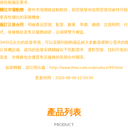
保性能滿足要求。
關注市場動態
：硬件市場價格波動較快，新型號發布或舊型號清倉時可能
更具性價比的采購機會。
簽訂正規合同
：明確產品型號、配置、數量、單價、總價、交貨時間、付
式、保修條款及售后服務細節，以保障雙方權益。
3400元左右的批發單價，可以采購到能夠滿足絕大多數基礎辦公需求的
計算機設備。成功的批發采購關鍵在于匹配需求、選對型號、找到可靠的
渠道，并構建包含優質售后服務的長期合作關系。
如若轉載，請注明出處：http://www.ltmz.com.cn/product/49.html
更新時間：2026-08-06 12:50:34
產品列表
PRODUCT