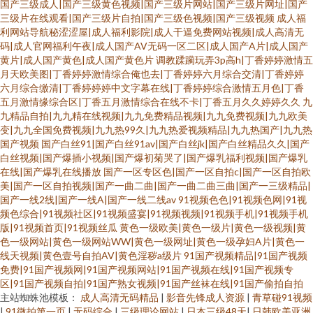
国产三级成人|国产三级黄色视频|国产三级片网站|国产三级片网址|国产
三级片在线观看|国产三级片自拍|国产三级色视频|国产三级视频
成人福
利网站导航秘涩涩屋|成人福利影院|成人干逼免费网站视频|成人高清无
码|成人官网福利午夜|成人国产AV无码一区二区|成人国产A片|成人国产
黄片|成人国产黄色|成人国产黄色片
调教蹂躏玩弄3p高h|丁香婷婷激情五
月天欧美图|丁香婷婷激情综合俺也去|丁香婷婷六月综合交清|丁香婷婷
六月综合缴清|丁香婷婷婷中文字幕在线|丁香婷婷综合激情五月色|丁香
五月激情缘综合区|丁香五月激情综合在线不卡|丁香五月久久婷婷久久
九
九精品自拍|九九精在线视频|九九免费精品视频|九九免费视频|九九欧美
变|九九全国免费视频|九九热99久|九九热爱视频精品|九九热国产|九九热
国产视频
国产白丝91|国产白丝91av|国产白丝jk|国产白丝精品久久|国产
白丝视频|国产爆插小视频|国产爆初菊哭了|国产爆乳福利视频|国产爆乳
在线|国产爆乳在线播放
国产一区专区色|国产一区自拍c|国产一区自拍欧
美|国产一区自拍视频|国产一曲二曲|国产一曲二曲三曲|国产一三级精品|
国产一线2线|国产一线A|国产一线二线av
91视频色色|91视频色网|91视
频色综合|91视频社区|91视频盛宴|91视频视频|91视频手机|91视频手机
版|91视频首页|91视频丝瓜
黄色一级欧美|黄色一级片|黄色一级视频|黄
色一级网站|黄色一级网站WW|黄色一级网址|黄色一级孕妇A片|黄色一
线天视频|黄色壹号自拍AV|黄色淫秽a级片
91国产视频精品|91国产视频
免费|91国产视频网|91国产视频网站|91国产视频在线|91国产视频专
区|91国产视频自拍|91国产熟女视频|91国产丝袜在线|91国产偷拍自拍
主站蜘蛛池模板：
成人高清无码精品
|
影音先锋成人资源
|
青草碰91视频
|
91微拍第一页
|
无码综合
|
三级理论网站
|
日本三级48天
|
日韩欧美亚洲