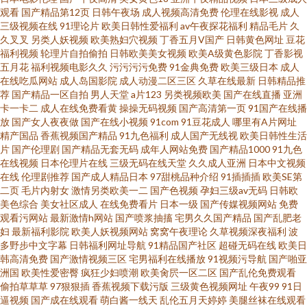
观看
国产精品第12页
日韩午夜场
成人视频高清免费
伦理在线影视
成人
91ncom一起操 麻豆绿帽 草逼资源 亚洲色图婆 精品一页视频 91色涩 三级片
三级视频在线
91理论片
欧美日韩性爱福利
av午夜探花福利
精品毛片
久
久叉叉
另类人妖视频
欧美熟妇穴视频
丁香五月V国产
日韩黄色网址
豆花
福利视频
轮理片自拍偷拍
日韩欧美美女视频
欧美A级黄色影院
丁香影视
com 国产123 97干在线 一本道加勒比AV 久久资源国产 草莓视频www 中日韩
五月花
福利视频电影久久
污污污污免费
91金典免费
欧美三级日本
成人
在线吃瓜网站
成人岛国影院
成人动漫二区三区
久草在线最新
日韩精品推
综合色图区 久久手机视频免费精品 97超碰成人网址 91cn路com 免费不卡肏
荐
国产精品一区自拍
男人天堂
a片123
另类视频欧美
国产在线直播
亚洲
卡一卡二
成人在线免费看黄
操操无码视频
国产高清第一页
91国产在线播
放
国产女人夜夜做
国产在线小视频
91com
91豆花成人
哪里有A片网址
屄视频 成人电影俺去也 91豆花在线观看免费 黄色性情网站 91色网站 日韩无
精产国品
香蕉视频国产精品
91九色福利
成人国产无线视
欧美日韩性生活
片
国产伦理剧
国产精品无套无码
成年人网站免费
国产精品1000
91九色
码导航 豆花社区久久 91超碰国产在线 欧美男女性交 wwwprontv6 伊人大香
在线视频
日本伦理片在线
三级无码在线天堂
久久成人亚洲
日本中文视频
在线
伦理剧推荐
国产成人精品日本
97甜桃品种介绍
91插插插
欧美SE第
二页
毛片内射女
激情另类欧美一二
国产色视频
孕妇三级av无码
日韩欧
蕉影城 久久黄网 91网站不用下载直接观看 五月天先锋影音 国内肏屄 91狼友
美色综合
美女社区成人
在线免费看片
日本一级
国产传媒视频网站
免费
观看污网站
最新激情h网站
国产喷浆抽搐
宅男久久国产精品
国产乱肥老
之家 avtt导航 91蝌蚪tv视频 色五月激情丁香 久久艹精品在线 ts92伪娘网 91
妇
最新福利影院
欧美人妖视频网站
窝窝午夜理论
久草视频深夜福利
波
多野步中文字幕
日韩福利网址导航
91精品国产社区
超碰无码在线
欧美日
韩高清免费
国产激情视频三区
宅男福利在线播放
91视频污导航
国产啪亚
白丝操 日本人人操 国产精品熟女久久
洲国
欧美性爱密臀
疯狂少妇喷潮
欧美肏屄一区二区
国产乱伦免费观看
偷拍草草草
97狠狠插
香蕉视频下载污版
三级黄色视频网址
午夜99
91日
逼视频
国产成在线观看
萌白酱一线天
乱伦五月天婷婷
美腿丝袜在线观看