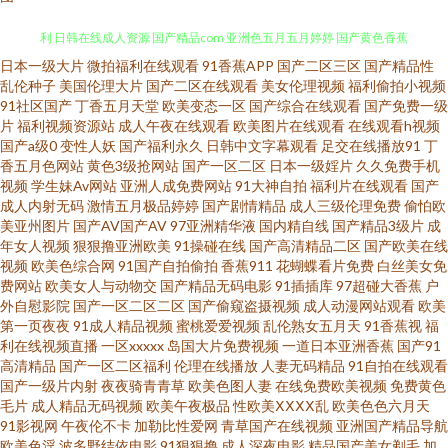
日本一级大片
微拍福利在线观看
91香蕉APP
国产二区三区
国产精品性
日韩情色福利导航 91论坛最新地址 首页大香蕉 91导航福利在线21 91国产福
乱伦种子
美国伦理大片
国产二区在线观看
美女伦理视频
福利偷拍小视频
91社区国产
丁香五月天堂
欧美变态一区
国产综合在线观看
国产免费一级
利 日韩在线成人资源 国产精品com 亚洲色五月五月婷婷 国产黄色香蕉
片
福利视频资源站
成人午夜在线观看
欧美图片在线观看
在线观看h视频
国产a级0
变性人妖
国产福利永久
日韩中文字幕观看
足交在线播放91
丁
香五月色网站
黄色3级抢网站
国产一区二区
日本一级婬片
久久免费手机
91npron网站 国产黑丝av 福利视频AAV 午夜伦理剧场 草逼91 亚州九十一区
视频
学生妹Av网站
亚洲人成免费网站
91大神自拍
福利片在线观看
国产
成人内射无码
激情五月极品婷婷
国产剧情精品
成人三级伦理免费
偷怕欧
东方AV在线100 污秽丝瓜视频 福利姬91 亚洲色情欧美另类 成人AV四虎在线
美亚州图片
国产AV国产AV
97亚洲精华液
国内精自线
国产精品3级片
成
年女人视频
狠狠撸亚洲欧美
91操碰在线
国产高清精品二区
国产欧美在线
视频
欧美色综合网
91国产自拍偷拍
香蕉911
花蝴蝶看片免费
白丝美女免
精品 香蕉视频导航 肏屄视频在线高清播放 午夜伦理电影 91中文资源视频 视
费网站
欧美女人与动物交
国产精品无码电影
91插插库
97超碰大香蕉
户
外自慰影院
国产一区二区二区
国产偷窥盗摄视频
成人动漫网站观看
欧美
频91 91性交免费看 中文字幕十六区 久久之久久 91青娱乐国产视频 91在线播
第一页夜夜
91成人精品视频
蜜桃爱爱视频
乱伦熟女五月天
91香蕉视
福
利在线视频直播
一区xxxxx
岛国大片免费视频
一道日本亚洲香蕉
国产91
高清精品
国产一区二区福利
伦理在线播放
人妻无码精品
91自拍在线观看
放大神 97福利视频 东京热综合婷婷91 亚州色视频 91不卡在线播放 91视频干
国产一级片内射
夜夜骑青青草
欧美色图人妻
在线免费欧美视频
免费黄色
毛片
成人精品无码视频
欧美午夜极品
性欧美ⅩⅩⅩⅩ乱
欧美色色六月天
逼 91副利免费视频 国产淫妇精品WWw 91大神精品在线 国产美女视频影院
91影视网
午夜伦不卡
加勒比性爱网
青草国产在线视频
亚洲国产精品导航
欧美色淫
波多野结依电影
91狠狠撸
成人深夜电影
精品国产美女剃毛
加