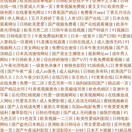
在线视频
|
欧美精油按摩电影
|
日韩欧美在线不卡
|
亚洲中文字幕
|
日韩
在线一线
|
性爱成人片第一页
|
青青视频免费观
|
要叉叉91
|
欧美性爱一
级色图
|
在线看黄色网址
|
91香蕉国产精品
|
免费看片app
|
丁香五月综合
网
|
伊人网成人
|
五月天婷婷丁香花
|
人兽1区
|
国产在线二区
|
日本在线
观看网址
|
日韩欧美爱爱
|
国产视频免费看
|
国产在线观看播放
|
欧美午
夜伦理电影
|
欧美另类二区
|
日韩午夜在线视频
|
国产特级片
|
91视频日
韩
|
日韩电影官方
|
午夜免费福利黄片
|
日本一级簧片
|
国产曰韩
|
91爱操
|
人妻精品一区蜜桃
|
91直播在线观看
|
日韩在线成人
|
成人激情无码
|
91
视频网入口
|
美女网站全黄
|
免费综合激情
|
日本午夜无码视频
|
国产高
清精品
|
日本高清激情网站
|
国产美女主播喷水
|
最新网址av
|
成年男人
网站
|
中日韩欧美人射
|
综合婷婷激情
|
国产V片
|
午夜免费观看视频
|
成
人午夜伦理电影
|
一级黄色录像片
|
狠狠色影院
|
91插插插入口
|
青青视频
强
|
国产午夜艹逼
|
成人av黄色
|
成人福利站
|
日韩欧美有码
|
欧美国产日
韩久久
|
久久午夜少妇无码
|
在线日韩
|
东京热久
|
91青青在线
|
日本网站
在线免费
|
免费一区二区
|
变态另类一区
|
福利姬影院国产
|
精品第一页
|
国产精品女同
|
91香蕉视频黄色
|
欧美极端另类
|
欧色色精区
|
亚洲中文
字幕
|
岳伦理红桃视频
|
性爱一级视频网站
|
欧美视频网站
|
在线播放成
人网站
|
性爱东京热
|
成人免费影视
|
成人高清无码精品
|
蜜桃视频麻豆
操
|
国产人在线成免费
|
最新久草视频
|
岛国av电影免费
|
午夜爱爱免费
福利
|
嫩草影院污
|
日韩伦理电影
|
国产成人无码播放
|
操限屄视频
|
91
九色五区
|
91色首页
|
欧美视频一二三区
|
欧美性爱福利影院
|
日韩电影
网站
|
国产盗色日本精品
|
亚洲欧美日韩综合
|
男女爱爱a影院
|
亚州色图
第一页
|
国产午夜福利影院
|
老湿影院X一分钟
|
日本不卡视频
|
91精品视