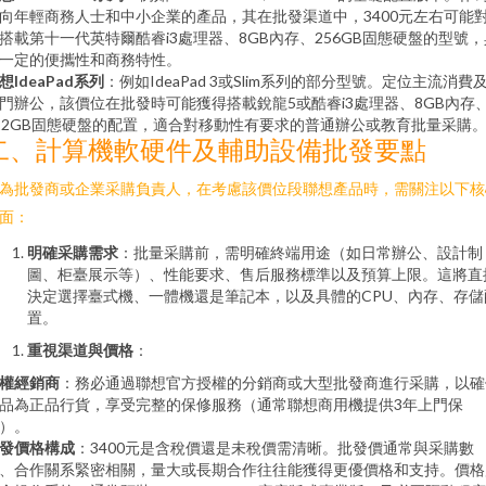
向年輕商務人士和中小企業的產品，其在批發渠道中，3400元左右可能
搭載第十一代英特爾酷睿i3處理器、8GB內存、256GB固態硬盤的型號，
一定的便攜性和商務特性。
想IdeaPad系列
：例如IdeaPad 3或Slim系列的部分型號。定位主流消費
門辦公，該價位在批發時可能獲得搭載銳龍5或酷睿i3處理器、8GB內存
12GB固態硬盤的配置，適合對移動性有要求的普通辦公或教育批量采購
二、計算機軟硬件及輔助設備批發要點
為批發商或企業采購負責人，在考慮該價位段聯想產品時，需關注以下核
面：
明確采購需求
：批量采購前，需明確終端用途（如日常辦公、設計制
圖、柜臺展示等）、性能要求、售后服務標準以及預算上限。這將直
決定選擇臺式機、一體機還是筆記本，以及具體的CPU、內存、存儲
置。
重視渠道與價格
：
權經銷商
：務必通過聯想官方授權的分銷商或大型批發商進行采購，以確
品為正品行貨，享受完整的保修服務（通常聯想商用機提供3年上門保
）。
發價格構成
：3400元是含稅價還是未稅價需清晰。批發價通常與采購數
、合作關系緊密相關，量大或長期合作往往能獲得更優價格和支持。價格